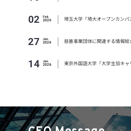
02
Feb.
埼玉大学「埼大オープンカンパ
2026
27
Jan.
慈善事業団体に関連する情報総
2026
14
Jan.
東京外国語大学「大学生協キャリ
2026